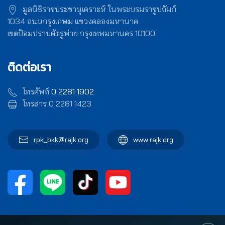
มูลนิธิราชประชานุเคราะห์ ในพระบรมราชูปถัมภ์
1034 ถนนกรุงเกษม แขวงคลองมหานาค
เขตป้อมปราบศัตรูพ่าย กรุงเทพมหานคร 10100
ติดต่อเรา
โทรศัพท์
0 2281 1902
โทรสาร 0 2281 1423
rpk_bkk@rajk.org
www.rajk.org