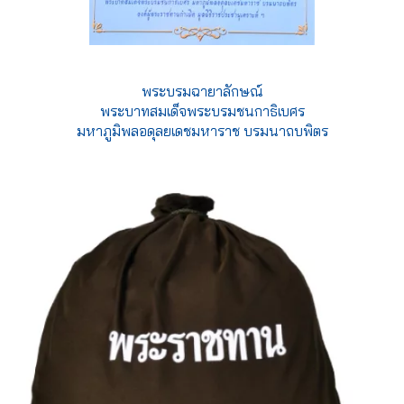
พระบรมฉายาลักษณ์
พระบาทสมเด็จพระบรมชนกาธิเบศร
มหาภูมิพลอดุลยเดชมหาราช บรมนาถบพิตร