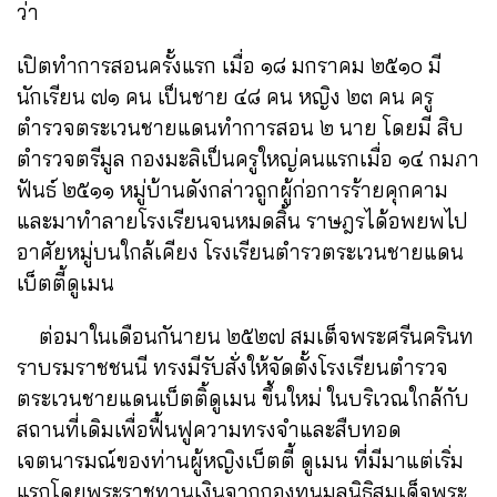
ว่า
เปิตทำการสอนครั้งแรก เมื่อ ๑๘ มกราคม ๒๕๑๐ มี
นักเรียน ๗๑ คน เป็นชาย ๔๘ คน หญิง ๒๓ คน ครู
ตำรวจตระเวนชายแดนทำการสอน ๒ นาย โดยมี สิบ
ตำรวจตรีมูล กองมะลิ
เป็นครูใหญ่คนแรก
เมื่อ ๑๔ กมภา
ฟันธ์ ๒๕๑๑ หมู่บ้านดังกล่าวถูกผู้ก่อการร้ายคุกคาม
และมาทำลายโรงเรียนจนหมดสิ้น ราษฎรได้อพยพไป
อาศัยหมู่บนใกล้เคียง โรงเรียนตำรวตระเวนชายแดน
เบ็ตตี้ดูเมน
ต่อมาในเดือนกันายน ๒๕๒๗ สมเต็จพระศรีนครินท
ราบรมราชชนนี ทรงมีรับสั่งให้จัดตั้งโรงเรียนตำรวจ
ตระเวนชายแดนเบ็ตติ้ดูเมน ขึ้นใหม่ ในบริเวณใกล้กับ
สถานที่เดิมเพื่อฟื้นฟูความ
ทรงจำและสืบทอด
เจตนารมณ์ของท่านผู้หญิงเบ็ตตี้ ดูเมน ที่มีมาแต่เริ่ม
แรกโดยพระราชทานเงินจากกองทุนมูลนิธิสมเด็จพระ