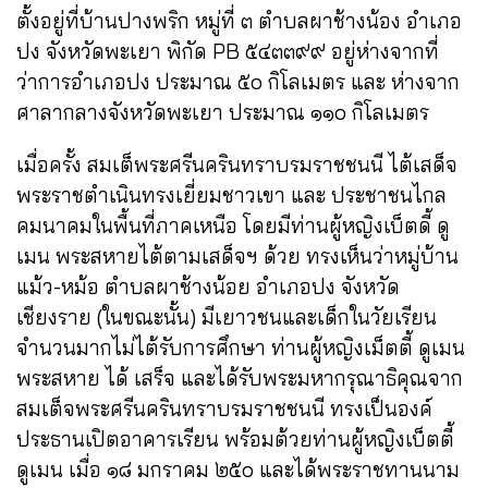
ตั้งอยู่ที่บ้านปางพริก หมู่ที่ ๓ ตำบลผาช้างน้อง
อำเภอ
ปง จังหวัดพะเยา พิกัด PB ๕๔๓๓๙๙ อยู่ห่างจากที่
ว่าการอำเภอปง ประมาณ ๕๐ กิโลเมตร และ ห่างจาก
ศาลากลางจังหวัดพะเยา ประมาณ ๑๑๐ กิโลเมตร
เมื่อครั้ง สมเต็พระศรีนครินทราบรมราชชนนี ไต้เสด็จ
พระราชตำเนินทรงเยี่ยมชาวเขา และ ประชาชนไกล
คมนาคมในพื้นที่ภาคเหนือ โดยมีท่านผู้หญิงเบ็ตดี้ ดู
เมน พระสหายไต้ตาม
เสด็จฯ ด้วย ทรงเห็นว่าหมู่บ้าน
แม้ว-หม้อ ตำบลผาช้างน้อย อำเภอปง จังหวัด
เชียงราย (ในขณะนั้น) มีเยาวชนและเด็กในวัยเรียน
จำนวนมากไม่ไต้รับการศึกษา ท่านผู้หญิงเม็ตตี้ ดูเมน
พระสหาย ได้
เสร็จ และได้รับพระมหากรุณาธิคุณจาก
สมเต็จพระศรีนครินทราบรมราชชนนี ทรงเป็นองค์
ประธานเปิตอาคารเรียน พร้อมต้วยท่านผู้หญิงเบ็ตตี้
ดูเมน เมื่อ ๑๘ มกราคม ๒๕๐ และได้พระราชทานนาม