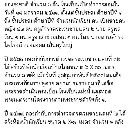
ของธงชาติ จำนวน ๓ ต้น โรงเรียนเปิตทำการสอนใน
วันที่ ๑๘ มกราคม ๒๕๑๗ ตั้งแต่ชั้นประถมศึกษาปีที่ ๓
ถึง ชั้น
ประถมศึกษาปีที่ จำนวนนักเรียน คน เป็นชายคน
หญิง ๔๒ คน ครูตำรวตระเวนชายแดน ๒ นาย ครูพล
รือน ๑ คน ครูอาสาช่วยสอน ๑ คน โดย นายดาบตำรจ
ไพโรจน์ กอง
มงคล เป็นครูใหญ่
ปิ ๒๕๓๔ กองกำกับการตำรวจตระเวนชายแดนที่ ๓๒
ไต้สร้างที่พักนักเรียนบ้านไกลขนาต ๖ X ๓๐ เมตร
จำนวน ๓ หลัง
เมื่อวันที่ ๑๗กุมภาพันธ์ ๒๕๓๗ สมเต็จ
พระเทพรัตนราชสุดาฯ สยามบรมราชกุมารี เสต็จ
พระราชดำเนินทรงเยี่ยมโรงเรียนแห่งนี้ และทอด
พระเนตรงานโครงการตามพระราชดำริฯทั้ง ๗
ปี ๒๕๓๗ กองกำกับการตำรวจตระเวนชายแดนที่ ๒ ได้
สร้งห้องน้ำนักเรียน ขนาต ๒ X๑๓ เมตร จำนวน ๑ หลัง