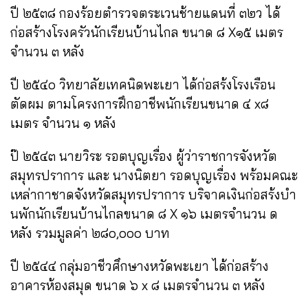
ปี ๒๕๓๘ กองร้อยตำรวจตระเวนช้ายแดนที่ ๓๒ว ได้
ก่อสร้างโรงครัวนักเรียนบ้านไกล ขนาด ๘ X๑๕ เมตร
จำนวน ๓ หลัง
ปี ๒๕๔๐ วิทยาลัยเทคนิดพะเยา ได้ก่อสร้งโรงเรือน
ตัดผม ตามโครงการฝึกอาชีพนักเรียนขนาด ๔ x๘
เมตร จำนวน ๑ หลัง
ป๊ ๒๕๔๓ นายวิระ รอตบุญเรื่อง ผู้ว่าราชการจังหวัต
สมุทรปราการ และ นางนิตยา รอดบุญเรื่อง พร้อมคณะ
เหล่ากาชาดจังหวัดสมุทรปราการ บริจาคเงินก่อสร้งบำ
นพักนักเรียนบ้านไกล
ขนาด ๘ X ๑๖ เมตรจำนวน ด
หลัง รวมมูลค่า ๒๘๐,๐๐๐ บาท
ปี ๒๕๔๔ กลุ่มอาชีวศึกษางหวัดพะเยา ได้ก่อสร้าง
อาคารห้องสมุด ขนาด ๖ x ๘ เมตรจำนวน ๓ หลัง