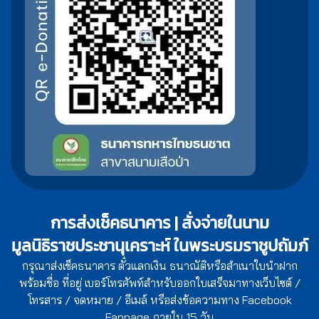
การส่งเช็คธนาคาร | สั่งจ่ายในนาม
มูลนิธิราชประชานุเคราะห์ ในพระบรมราชูปถัมภ์
กรุณาส่งเช็คธนาคาร ตั๋วแลกเงิน ธนาณัติหรือสำเนาใบนำฝาก
พร้อมชื่อ ที่อยู่ เบอร์โทรศัพท์สำหรับออกใบเสร็จมาทางเว็บไซต์ /
โทรสาร / จดหมาย / อีเมล์ หรือส่งข้อความทาง Facebook
Fanpage ภายใน 15 วัน