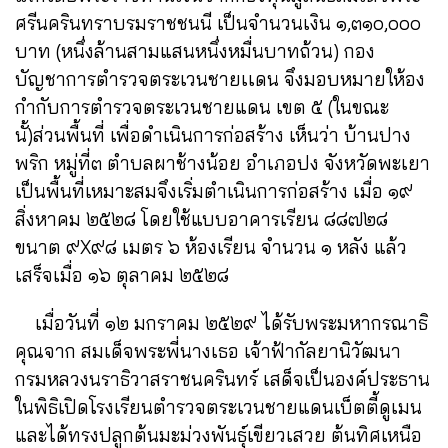
ศรีนครินทราบรมราชชนนี เป็นจำนวนเงิน ๑,๓๑๐,๐๐๐
บาท (หนึ่งล้านสาม
แสนหนึ่งหมื่นบาทถ้วน) กอง
บัญชาการตำรวจตระเวนชายเเดน จึงมอบหมายให้อง
กำกับการตำรวจตระเวนชายแดน เขต ๕ (ในขณะ
นั้)ส่วนพื้นที่ เพื่อดำเนินการก่อสร้าง เห็นว่า บ้านปาง
พริก หมู่ที่
๓ ตำบลผาช้างน้อย อำเภอปง จังหวัดพะเยา
เป็นพื้นที่เหมาะสมจึงเริ่มตำเนินการก่อสร้าง เมื่อ ๑๙
สิ่งหาคม ๒๕๒๘ โดยใช้แบบอาคารเรียน ๘๘๗๒๘
ขนาต ๙X๙๘ เมตร ๖ ห้องเรียน จำนวน
๑ หลัง แล้ว
เสร็จเมื่อ ๑๖ ตุลาคม ๒๕๒๘
เมื่อวันที่ ๑๒ มกราคม ๒๕๒๙ ได้รับพระมหากรณาธิ
คุณจาก สมเด็จพระพี่นางเธอ เจ้าฟ้ากัลยานิวัฒนา
กรมหลวงนราธิวาสราชนครินทร์ เสด็จเป็นองค์ประธาน
ในพิธิเปิดโรงเรียนตำรวจ
ตระเวนชายแดนเบ็ตตี้ดูเมน
และได้ทรงปลูกต้นมะม่วงพันธุ์เขียวเสวย ต้นทิศเหนือ