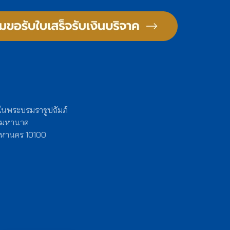
 ในพระบรมราชูปถัมภ์
งมหานาค
พมหานคร 10100