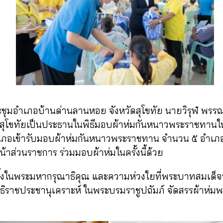
ะชุมอำเภอบ้านด่านลานหอย จังหวัดสุโขทัย นายวิรุฬ พรรณ
ัดสุโขทัยเป็นประธานในพิธีมอบผ้าห่มกันหนาวพระราชทาน
อเข้ารับมอบผ้าห่มกันหนาวพระราชทาน จำนวน ๕ อำเภอ รว
้าส่วนราชการ ร่วมมอบผ้าห่มในครั้งนี้ด้วย
งในพระมหากรุณาธิคุณ และความห่วงใยที่พระบาทสมเด็จพระ
มูลนิธิราชประชานุเคราะห์ ในพระบรมราชูปถัมภ์ จัดสรรผ้าห่ม