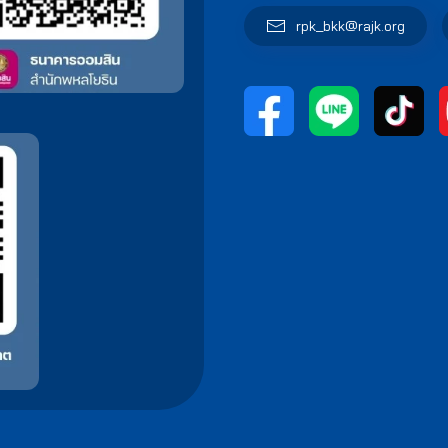
rpk_bkk@rajk.org