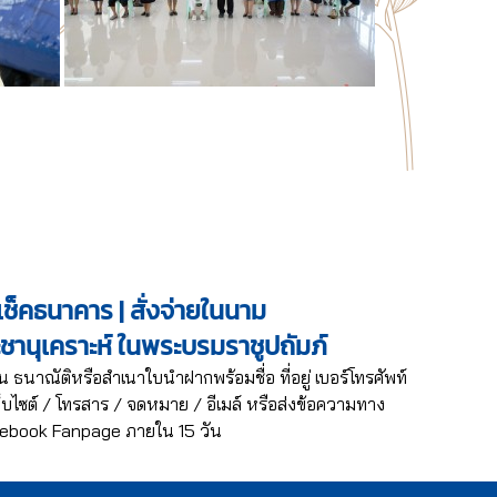
ช็คธนาคาร | สั่งจ่ายในนาม
ะชานุเคราะห์ ในพระบรมราชูปถัมภ์
น ธนาณัติหรือสำเนาใบนำฝากพร้อมชื่อ ที่อยู่ เบอร์โทรศัพท์
บไซต์ / โทรสาร / จดหมาย / อีเมล์ หรือส่งข้อความทาง
ebook Fanpage ภายใน 15 วัน