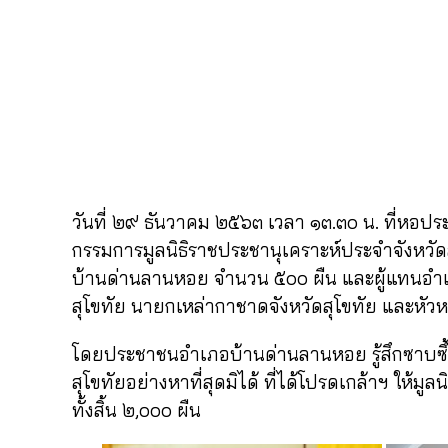
วันที่ ๒๙ ธันวาคม ๒๕๖๓ เวลา ๑๓.๓๐ น. ที่หอปร
กรรมการมูลนิธิราชประชานุเคราะห์ประจำจังหว
บ้านด่านลานหอย จำนวน ๕๐๐ ผืน และผู้แทนอำเภ
สุโขทัย นายกเหล่ากาชาดจังหวัดสุโขทัย และหัวหน
โดยประชาชนอำเภอบ้านด่านลานหอย รู้สึกซาบซึ้
สุโขทัยอย่างหาที่สุดมิได้ ที่ได้โปรดเกล้าฯ ให้
ทั้งสิ้น ๒,๐๐๐ ผืน