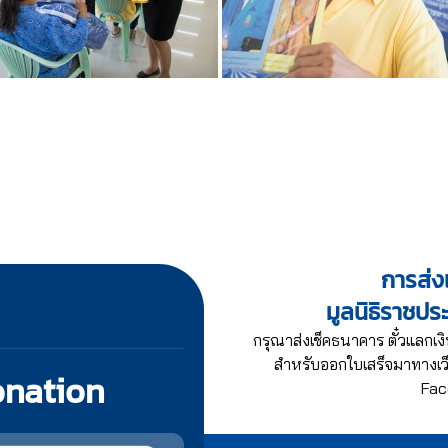
การส่งเ
มูลนิธิราชปร
กรุณาส่งเช็คธนาคาร ตั๋วแลกเงิ
สำหรับออกใบเสร็จมาทางเว็
onation
Fac