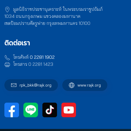
มูลนิธิราชประชานุเคราะห์ ในพระบรมราชูปถัมภ์
1034 ถนนกรุงเกษม แขวงคลองมหานาค
เขตป้อมปราบศัตรูพ่าย กรุงเทพมหานคร 10100
ติดต่อเรา
โทรศัพท์
0 2281 1902
โทรสาร 0 2281 1423
rpk_bkk@rajk.org
www.rajk.org