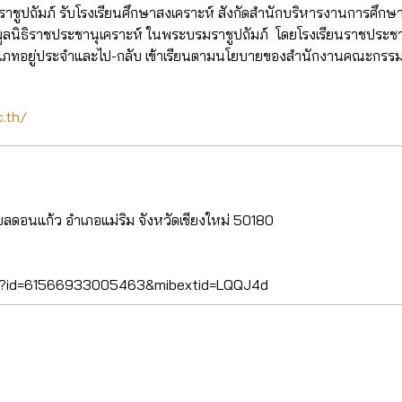
าชูปถัมภ์ รับโรงเรียนศึกษาสงเคราะห์ สังกัดสำนักบริหารงานการศึก
ูลนิธิราชประชานุเคราะห์ ในพระบรมราชูปถัมภ์ โดยโรงเรียนราชประชานุเ
ยนประเภทอยู่ประจำและไป-กลับ เข้าเรียนตามนโยบายของสำนักงานคณะกรร
.th/
ำบลดอนแก้ว อำเภอแม่ริม จังหวัดเชียงใหม่ 50180
php?id=61566933005463&mibextid=LQQJ4d