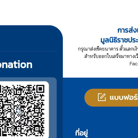
การส่งเ
มูลนิธิราชปร
กรุณาส่งเช็คธนาคาร ตั๋วแลกเงิ
สำหรับออกใบเสร็จมาทางเว็
onation
Fac
ที่อยู่