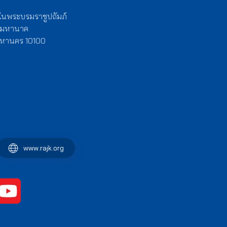
 ในพระบรมราชูปถัมภ์
งมหานาค
พมหานคร 10100
www.rajk.org